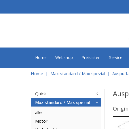
Home
Webshop
Preislisten
Service
Home
Max standard / Max spezial
Auspuff
Ausp
Quick
Max standard / Max spezial
Origin
alle
Motor