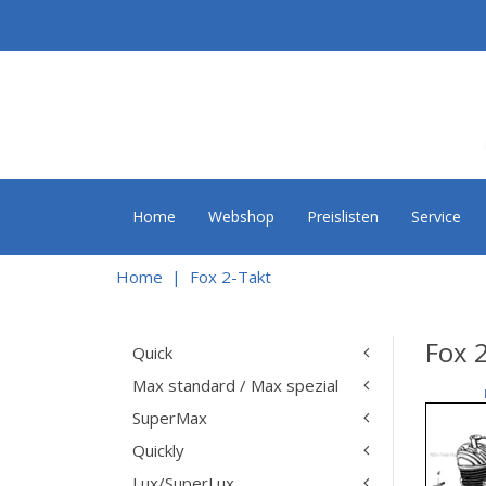
Home
Webshop
Preislisten
Service
Home
Fox 2-Takt
Fox 
Quick
Max standard / Max spezial
SuperMax
Quickly
Lux/SuperLux