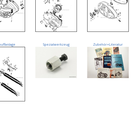
puffanlage
Spezialwerkzeug
Zubehör+Literatur