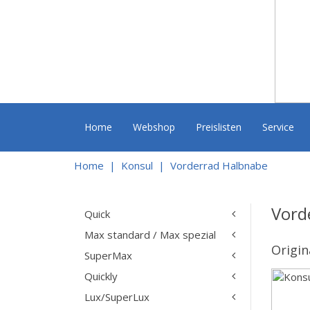
Home
Webshop
Preislisten
Service
Home
Konsul
Vorderrad Halbnabe
Vord
Quick
Max standard / Max spezial
Origin
SuperMax
Quickly
Lux/SuperLux