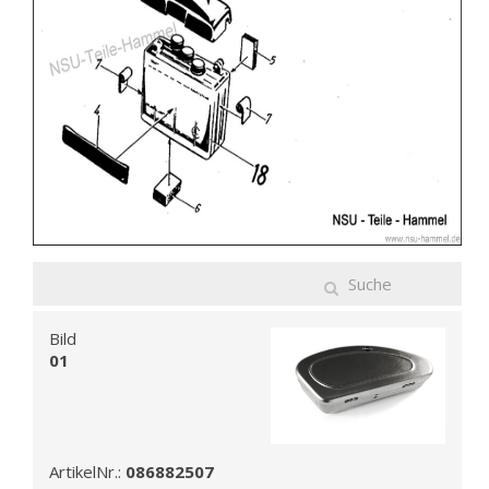
Bild
01
ArtikelNr.:
086882507