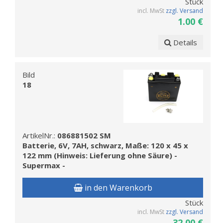
Stück
incl. MwSt
zzgl. Versand
1.00 €
Details
Bild
18
ArtikelNr.:
086881502 SM
Batterie, 6V, 7AH, schwarz, Maße: 120 x 45 x
122 mm (Hinweis: Lieferung ohne Säure) -
Supermax -
in den Warenkorb
Stück
incl. MwSt
zzgl. Versand
32.00 €