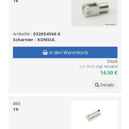
18
ArtikelNr.:
032054566 K
Scharnier - KONSUL
in den Warenkorb
Stück
incl. MwSt
zzgl. Versand
14.50 €
Details
Bild
19