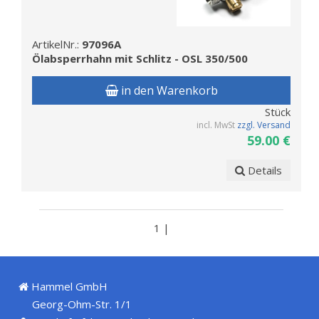
ArtikelNr.:
97096A
Ölabsperrhahn mit Schlitz - OSL 350/500
in den Warenkorb
Stück
incl. MwSt
zzgl. Versand
59.00 €
Details
1 |
Hammel GmbH
Georg-Ohm-Str. 1/1