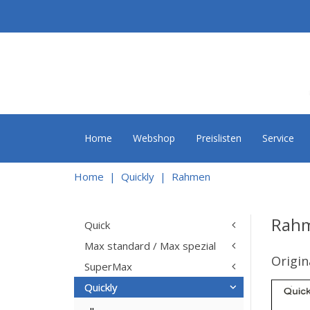
Home
Webshop
Preislisten
Service
Home
Quickly
Rahmen
Rah
Quick
Max standard / Max spezial
Origin
SuperMax
Quickly