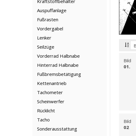
Kraftstoffbehälter
Auspuffanlage
Fußrasten
Vordergabel
Lenker
Seilzüge
Vorderrad Halbnabe
Bild
Hinterrad Halbnabe
01.
Fußbremsbetätigung
Kettenantrieb
Tachometer
Scheinwerfer
Rücklicht
Tacho
Bild
02
Sonderausstattung