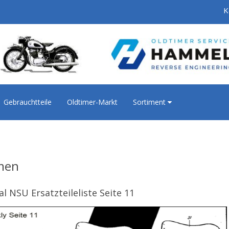
K
Gebrauchtteile
Oldtimer-Markt
Sortiment
men
al NSU Ersatzteileliste Seite 11