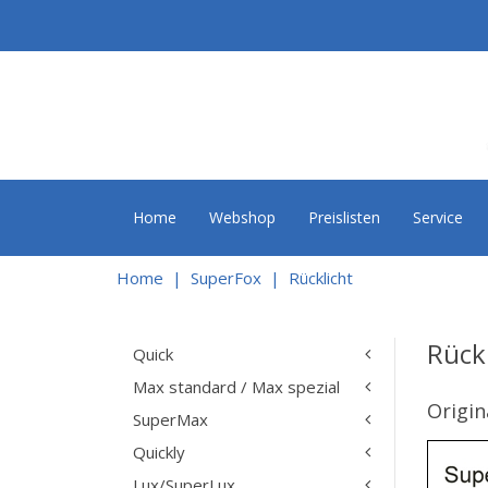
Home
Webshop
Preislisten
Service
Home
SuperFox
Rücklicht
Rück
Quick
Max standard / Max spezial
Origin
SuperMax
Quickly
Lux/SuperLux