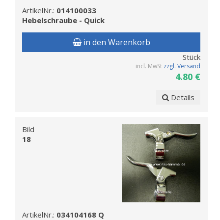
ArtikelNr.:
014100033
Hebelschraube - Quick
in den Warenkorb
Stück
incl. MwSt
zzgl. Versand
4.80 €
Details
Bild
18
ArtikelNr.:
034104168 Q