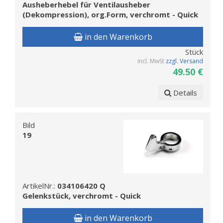
Ausheberhebel für Ventilausheber
(Dekompression), org.Form, verchromt - Quick
in den Warenkorb
Stück
incl. MwSt
zzgl. Versand
49.50 €
Details
Bild
19
ArtikelNr.:
034106420 Q
Gelenkstück, verchromt - Quick
in den Warenkorb