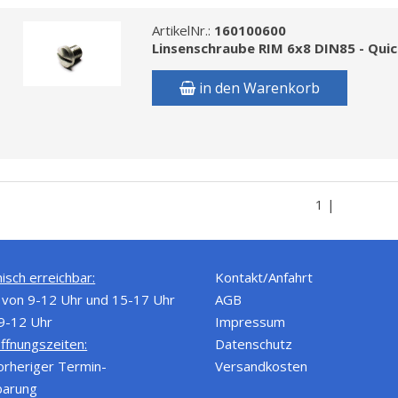
ArtikelNr.:
160100600
Linsenschraube RIM 6x8 DIN85 - Quic
in den Warenkorb
1 |
isch erreichbar:
Kontakt/Anfahrt
von 9-12 Uhr und 15-17 Uhr
AGB
 9-12 Uhr
Impressum
ffnungszeiten:
Datenschutz
orheriger Termin-
Versandkosten
barung