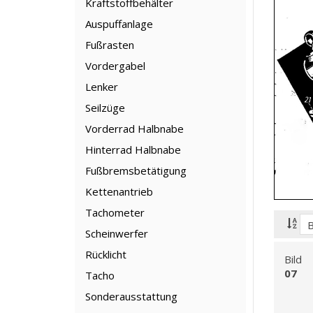
Kraftstoffbehälter
Auspuffanlage
Fußrasten
Vordergabel
Lenker
Seilzüge
Vorderrad Halbnabe
Hinterrad Halbnabe
Fußbremsbetätigung
Kettenantrieb
Tachometer
Scheinwerfer
Rücklicht
Bild
07
Tacho
Sonderausstattung