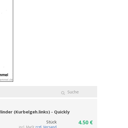
nder (Kurbelgeh.links) - Quickly
Stück
4.50 €
incl. MwSt
zzgl. Versand