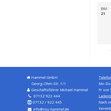
Bild
21
Hammel GmbH
Telefon
Georg-Ohm-Str. 1/1
Mo-Do 
Geschäftsführer Michael Hammel
Fr von
07132 922 444
Ladenö
Nach v
07132 / 922 445
Verein
info@nsu-hammel.de