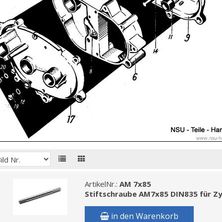
ArtikelNr.:
AM 7x85
Stiftschraube AM7x85 DIN835 für Zyli
in den Warenkorb