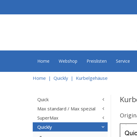
Home
Webshop
Preislisten
Service
Home
Quickly
Kurbelgehäuse
Kurb
Quick
Max standard / Max spezial
Origin
SuperMax
Quickly