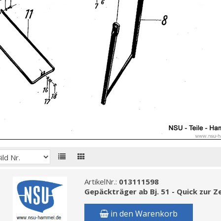
ArtikelNr.:
013111598
Gepäckträger ab Bj. 51 - Quick zur Z
in den Warenkorb