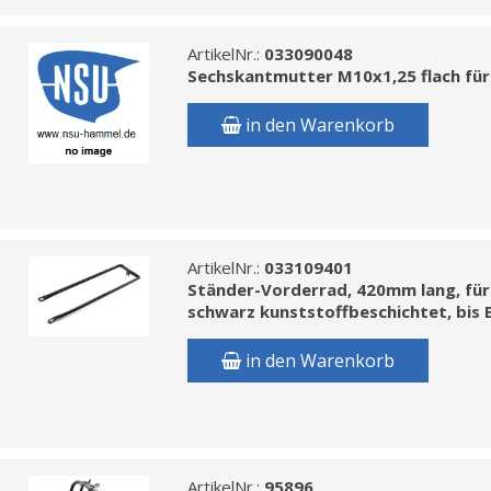
ArtikelNr.:
033090048
Sechskantmutter M10x1,25 flach für H
in den Warenkorb
ArtikelNr.:
033109401
Ständer-Vorderrad, 420mm lang, für
schwarz kunststoffbeschichtet, bis B
in den Warenkorb
ArtikelNr.:
95896