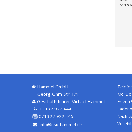
V 15
Hammel GmbH
Telefon
Georg-Ohm-Str. 1/1
Mo-Do 
Geschäftsführer Michael Hammel
Fr von
07132 922 444
Ladenö
Nach v
07132 / 922 445
Verein
info@nsu-hammel.de