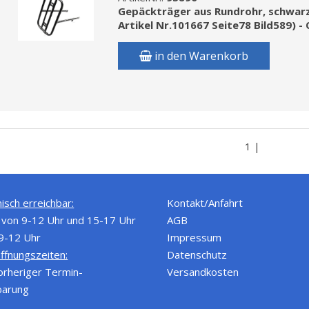
6
Gepäckträger aus Rundrohr, schwarz
Artikel Nr.101667 Seite78 Bild589) - Q
in den Warenkorb
1 |
isch erreichbar:
Kontakt/Anfahrt
von 9-12 Uhr und 15-17 Uhr
AGB
 9-12 Uhr
Impressum
ffnungszeiten:
Datenschutz
orheriger Termin-
Versandkosten
barung