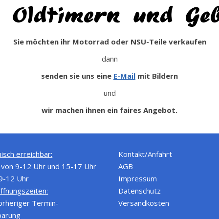
 Oldtimern und Gebr
Sie möchten ihr Motorrad oder NSU-Teile verkaufen
dann
senden sie uns eine
E-Mail
mit Bildern
und
wir machen ihnen ein faires Angebot.
isch erreichbar:
Kontakt/Anfahrt
von 9-12 Uhr und 15-17 Uhr
AGB
 9-12 Uhr
Impressum
ffnungszeiten:
Datenschutz
orheriger Termin-
Versandkosten
barung