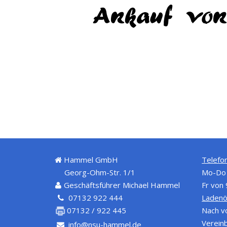
Ankauf von
Hammel GmbH
Telefon
Georg-Ohm-Str. 1/1
Mo-Do 
Geschäftsführer Michael Hammel
Fr von
07132 922 444
Ladenö
Nach v
07132 / 922 445
Verein
info@nsu-hammel.de