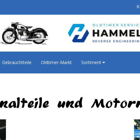
K
Gebrauchtteile
Oldtimer-Markt
Sortiment
inalteile und Motor