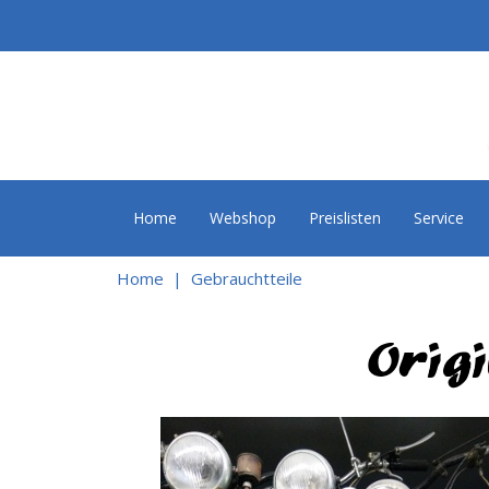
Home
Webshop
Preislisten
Service
Home
Gebrauchtteile
Orig