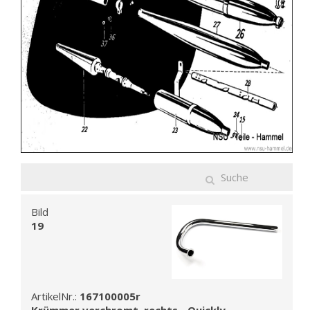
Bild
19
ArtikelNr.:
167100005r