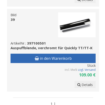
Bild
39
ArtikelNr.:
397100501
Auspuffblende, verchromt für Quickly TT/TT-K
in den Warenkorb
Stück
incl. MwSt
zzgl. Versand
109.00 €
Details
1 |