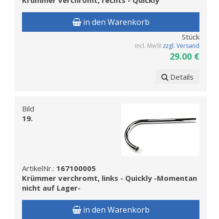
Krümmer verchromt, rechts - Quickly
in den Warenkorb
Stück
incl. MwSt
zzgl. Versand
29.00 €
Details
Bild
19.
ArtikelNr.:
167100005
Krümmer verchromt, links - Quickly -Momentan
nicht auf Lager-
in den Warenkorb