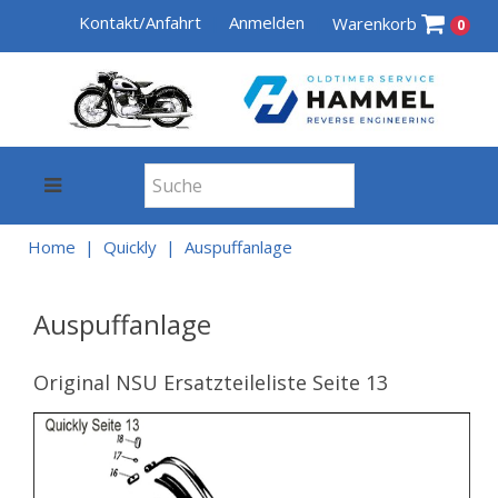
Kontakt/Anfahrt
Anmelden
Warenkorb
0
Home
Quickly
Auspuffanlage
Auspuffanlage
Original NSU Ersatzteileliste Seite 13