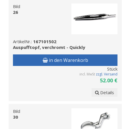
Bild
26
ArtikelNr.:
167101502
Auspufftopf, verchromt - Quickly
in den Warenkorb
Stück
incl. MwSt
zzgl. Versand
52.00 €
Details
Bild
30