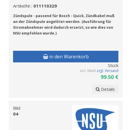
ArtikelNr.:
011110329
Z
ündspule - passend für Bosch - Quick, Zündkabel muß
an der Zündspule angelötet werden. (Ausführung für
Stromabnehmer wird dadurch ersetzt, so wie dies von
NSU empfohlen wurde.)
in den Warenkorb
Stück
incl. MwSt
zzgl. Versand
99.50 €
Details
Bild
04