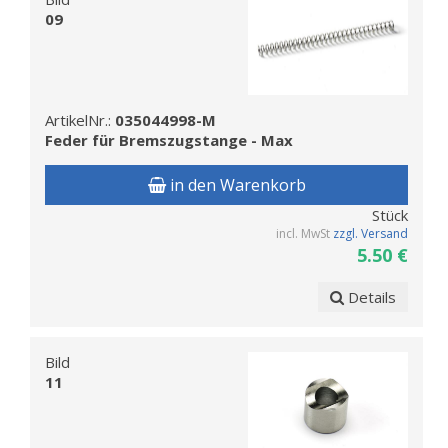
09
ArtikelNr.:
035044998-M
Feder für Bremszugstange - Max
in den Warenkorb
Stück
incl. MwSt
zzgl. Versand
5.50 €
Details
Bild
11