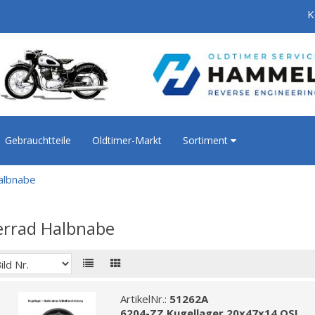
K
Gebrauchtteile
Oldtimer-Markt
Sortiment
albnabe
errad Halbnabe
ArtikelNr.:
51262A
6204-ZZ Kugellager 20x47x14 OSL