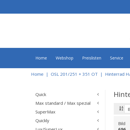
Home
Webshop
Preislisten
Service
Home
OSL 201/251 + 351 OT
Hinterrad H
Hint
Quick
Max standard / Max spezial
SuperMax
Quickly
Bild
Lux/SuperLux
696