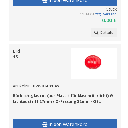
in den Warenkorb
Stück
incl. MwSt
zzgl. Versand
0.00 €
Details
Bild
15.
ArtikelNr.:
026104313o
R
ücklichtglas rot (aus Plastik für Nasenrücklicht) Ø-
Lichtaustritt 27mm / Ø-Fassung 32mm - OSL
in den Warenkorb