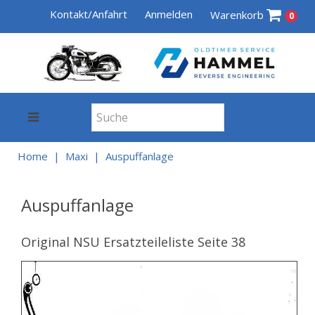
Kontakt/Anfahrt
Anmelden
Warenkorb
0
Home
Maxi
Auspuffanlage
Auspuffanlage
Original NSU Ersatzteileliste Seite 38