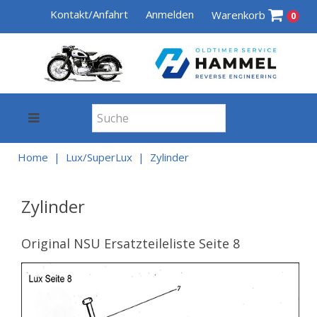
Kontakt/Anfahrt
Anmelden
Warenkorb
0
Home
Lux/SuperLux
Zylinder
Zylinder
Original NSU Ersatzteileliste Seite 8