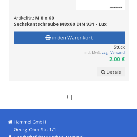
ArtikelNr.:
M 8 x 60
Sechskantschraube M8x60 DIN 931 - Lux
in den Warenkorb
Stück
incl. MwSt
zzgl. Versand
2.00 €
Details
1 |
Hammel GmbH
Georg-Ohm-Str. 1/1
Geschäftsführer Michael Hammel