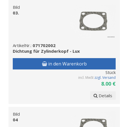
Bild
03.
ArtikelNr.:
071702002
Dichtung für Zylinderkopf - Lux
in den Warenkorb
Stück
incl. MwSt
zzgl. Versand
8.00 €
Details
Bild
04