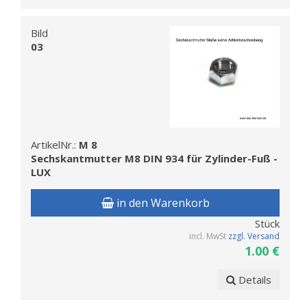
Bild
03
ArtikelNr.:
M 8
Sechskantmutter M8 DIN 934 für Zylinder-Fuß -
LUX
in den Warenkorb
Stück
incl. MwSt
zzgl. Versand
1.00 €
Details