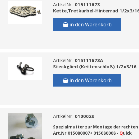
ArtikelNr.:
015111673
Kette,Tretkurbel-Hinterrad 1/2x3/16
in den Warenkorb
ArtikelNr.:
015111673A
Steckglied (Kettenschloß) 1/2x3/16 
in den Warenkorb
ArtikelNr.:
0100029
Spezialmutter zur Montage der rechten 
Art.Nr.015080007+ 015080008 -
Q
uick