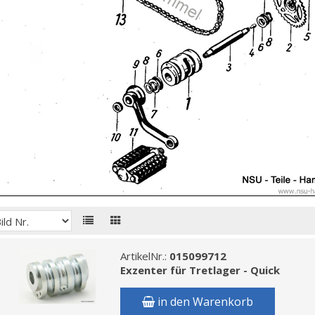
ArtikelNr.:
015099712
Exzenter für Tretlager - Quick
in den Warenkorb